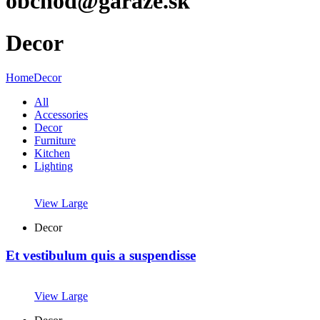
obchod@garaze.sk
Decor
Home
Decor
All
Accessories
Decor
Furniture
Kitchen
Lighting
View Large
Decor
Et vestibulum quis a suspendisse
View Large