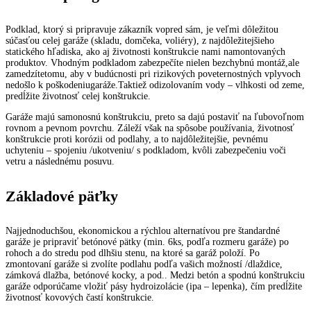
Podklad, ktorý si pripravuje zákazník vopred sám, je veľmi dôležitou
súčasťou celej garáže (skladu, domčeka, voliéry), z najdôležitejšieho
statického hľadiska, ako aj životnosti konštrukcie nami namontovaných
produktov. Vhodným podkladom zabezpečíte nielen bezchybnú montáž,ale
zamedzítetomu, aby v budúcnosti pri rizikových poveternostných vplyvoch
nedošlo k poškodeniugaráže.Taktiež odizolovaním vody – vlhkosti od zeme,
predĺžite životnosť celej konštrukcie.
Garáže majú samonosnú konštrukciu, preto sa dajú postaviť na ľubovoľnom
rovnom a pevnom povrchu. Záleží však na spôsobe používania, životnosť
konštrukcie proti korózii od podlahy, a to najdôležitejšie, pevnému
uchyteniu – spojeniu /ukotveniu/ s podkladom, kvôli zabezpečeniu voči
vetru a následnému posuvu.
Základové päťky
Najjednoduchšou, ekonomickou a rýchlou alternatívou pre štandardné
garáže je pripraviť betónové pätky (min. 6ks, podľa rozmeru garáže) po
rohoch a do stredu pod dlhšiu stenu, na ktoré sa garáž položí. Po
zmontovaní garáže si zvolíte podlahu podľa vašich možností /dlaždice,
zámková dlažba, betónové kocky, a pod.. Medzi betón a spodnú konštrukciu
garáže odporúčame vložiť pásy hydroizolácie (ipa – lepenka), čím predĺžite
životnosť kovových častí konštrukcie.