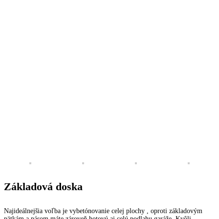
Základová doska
Najideálnejšia voľba je vybetónovanie celej plochy , oproti základovým
pätkám a pásom máte zároveň hotovú aj celú podlahu garáže. Kvôli