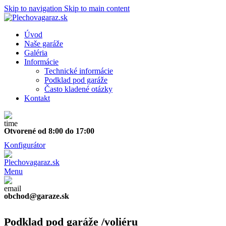
Skip to navigation
Skip to main content
Úvod
Naše garáže
Galéria
Informácie
Technické informácie
Podklad pod garáže
Často kladené otázky
Kontakt
Otvorené od 8:00 do 17:00
Konfigurátor
Menu
obchod@garaze.sk
Podklad pod garáže /voliéru