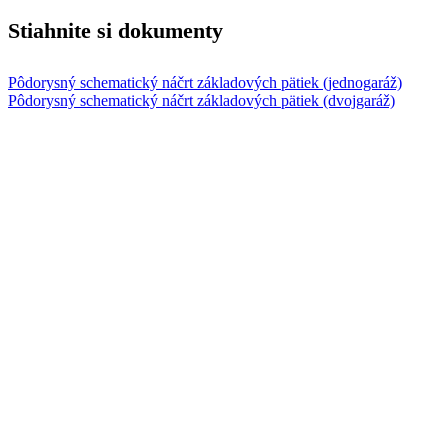
Stiahnite si dokumenty
Pôdorysný schematický náčrt základových pätiek (jednogaráž)
Pôdorysný schematický náčrt základových pätiek (dvojgaráž)