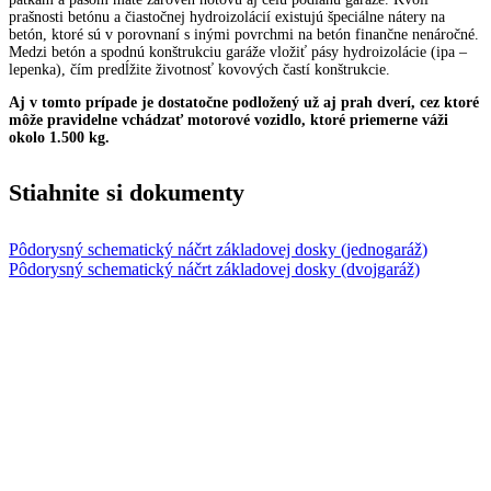
prašnosti betónu a čiastočnej hydroizolácií existujú špeciálne nátery na
betón, ktoré sú v porovnaní s inými povrchmi na betón finančne nenáročné.
Medzi betón a spodnú konštrukciu garáže vložiť pásy hydroizolácie (ipa –
lepenka), čím predĺžite životnosť kovových častí konštrukcie.
Aj v tomto prípade je dostatočne podložený už aj prah dverí, cez ktoré
môže pravidelne vchádzať motorové vozidlo, ktoré priemerne váži
okolo 1.500 kg.
Stiahnite si dokumenty
Pôdorysný schematický náčrt základovej dosky (jednogaráž)
Pôdorysný schematický náčrt základovej dosky (dvojgaráž)