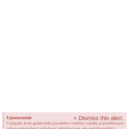
×
Dismiss this alert.
Upozornenie
V prípade, že do garáže bude pravidelne vchádzať vozidlo, je potrebné pod
celým prahom dverí, vybudovať základový pás, aby nedošlo neskôr k