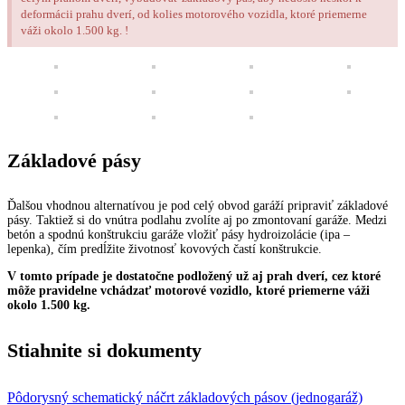
deformácii prahu dverí, od kolies motorového vozidla, ktoré priemerne
váži okolo 1.500 kg. !
Základové pásy
Ďalšou vhodnou alternatívou je pod celý obvod garáží pripraviť základové
pásy. Taktiež si do vnútra podlahu zvolíte aj po zmontovaní garáže. Medzi
betón a spodnú konštrukciu garáže vložiť pásy hydroizolácie (ipa –
lepenka), čím predĺžite životnosť kovových častí konštrukcie.
V tomto prípade je dostatočne podložený už aj prah dverí, cez ktoré
môže pravidelne vchádzať motorové vozidlo, ktoré priemerne váži
okolo 1.500 kg.
Stiahnite si dokumenty
Pôdorysný schematický náčrt základových pásov (jednogaráž)