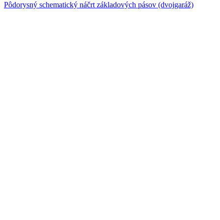
Pôdorysný schematický náčrt základových pásov (dvojgaráž)