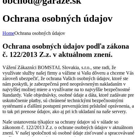
obchod@garaze.sk
Ochrana osobných údajov
Home
Ochrana osobných údajov
Ochrana osobných údajov podľa zákona
č. 122/2013 Z.z. v aktuálnom znení.
Vážení Zákazníci BOMSTAL Slovakia, s.r.o., sme radi, že
využívate služby našej firmy a vážime si Vašu dôveru a chceme Vás
zároveň ubezpečiť, že ochrana Vašich osobných údajov, ktoré ste
nám poskytli, je zabezpečená pred neoprávneným nakladaním v
najvyššej možnej miere a využívame na to najvyššie bezpečnostné
štandardy. Vaše objednávky, osobné údaje a dáta, ktoré zadávate pre
uskutočnenie platby, sú chránené technickými bezpečnostnými
systémami a ďalšími postupmi preverujúcimi príslušné oprávnenia, a
to tak pri prenose údajov, ako aj pri ich ukladaní na naše servery.
Naše ustanovenia týkajúce sa ochrany údajov sú v súlade so
zákonom č. 122/2013 Z.z. o ochrane osobných údajov v aktuálnom
znení. V našej spoločnoti sú osobné údaje zisťované a spracovávané