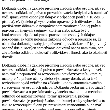
Dotknutá osoba na základe písomnej žiadosti alebo osobne, ak vec
neznesie odklad, má právo u prevádzkovateľa kedykoľvek namietať
voči spracúvaniu osobných údajov v prípadoch podľa § 10 ods. 3
písm. a), e), f) alebo g) vyslovením oprávnených dôvodov alebo
predložením dôkazov o neoprávnenom zasahovaní do jej práv a
právom chránených záujmov, ktoré sú alebo môžu byť v
konkrétnom prípade takýmto spracúvaním osobných údajov
poškodené; ak tomu nebránia zákonné dôvody a preukáže sa, že
námietka dotknutej osoby je oprávnená, prevádzkovateľ je povinný
osobné údaje, ktorých spracúvanie dotknutá osoba namietala, bez
zbytočného odkladu blokovať a zlikvidovať ihneď, ako to okolnosti
dovolia.
Dotknutá osoba na základe písomnej žiadosti alebo osobne, ak vec
neznesie odklad, ďalej má právo u prevádzkovateľa kedykoľvek
namietať a nepodrobiť sa rozhodnutiu prevádzkovateľa, ktoré by
malo pre ňu právne účinky alebo významný dosah, ak sa také
rozhodnutie vydá výlučne na základe úkonov automatizovaného
spracúvania jej osobných údajov. Dotknutá osoba má právo žiadať
prevádzkovateľa o preskúmanie vydaného rozhodnutia metódou
odlišnou od automatizovanej formy spracúvania, pričom
prevádzkovateľ je povinný žiadosti dotknutej osoby vyhovieť, a to
tak, že rozhodujúcu úlohu pri preskúmaní rozhodnutia bude mať
oprávnená osoba; o spôsobe preskúmania a výsledku zistenia