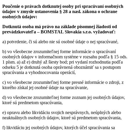
Poučenie o právach dotknutej osoby pri spracúvaní osobných
údajov v zmysle ustanovenia § 28 a nasl. zákona o ochrane
osobných údajov:
Dotknutá osoba má právo na základe písomnej žiadosti od
prevádzkovateľa – BOMSTAL Slovakia s.r.o. vyžadovať:
a) potvrdenie, či sú alebo nie sú osobné údaje o nej spracúvané,
b) vo všeobecne zrozumiteľnej forme informácie o spracúvaní
osobných údajov v informačnom systéme v rozsahu podľa § 15 ods.
1 písm. a) až e) druhý až šiesty bod; pri vydaní rozhodnutia podľa
odseku 5 je dotknutá osoba oprávnená oboznámiť sa s postupom
spracúvania a vyhodnocovania operácií,
c) vo všeobecne zrozumiteľnej forme presné informácie o zdroji, z
ktorého získal jej osobné údaje na spracúvanie,
d) vo všeobecne zrozumiteľnej forme zoznam jej osobných údajov,
ktoré sú predmetom spracúvania,
e) opravu alebo likvidáciu svojich nesprávnych, neúplných alebo
neaktuálnych osobných údajov, ktoré sú predmetom spracúvania,
f) likvidáciu jej osobných údajov, ktorých účel spracúvania sa