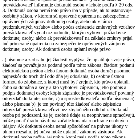
prevádzkovateľ informuje dotknutú osobu v lehote podľa § 29 ods.
3. Dotknutá osoba nemá toto právo iba v prípade, ak to ustanovuje
osobitný zákon, v ktorom sú upravené opatrenia na zabezpečenie
oprávnených záujmov dotknutej osoby, alebo ak v rámci
predzmluvných vzťahov alebo počas existencie zmluvných vzťahov
prevádzkovateľ vydal rozhodnutie, ktorým vyhovel požiadavke
dotknutej osoby, alebo ak prevádzkovateľ na základe zmluvy prijal
iné primerané opatrenia na zabezpečenie oprávnených záujmov
dotknutej osoby. Ak dotknutá osoba uplatní svoje právo
a) písomne a z obsahu jej žiadosti vyplýva, že uplatňuje svoje právo,
žiadosť sa považuje za podanú podľa tohto zákona; žiadosť podanú
elektronickou poštou alebo faxom dotknutá osoba doručí písomne
najneskôr do troch dní odo dňa jej odoslania, b) osobne ústnou
formou do zápisnice, z ktorej musí byť zrejmé, kto právo uplatnil,
čoho sa domáha a kedy a kto vyhotovil zápisnicu, jeho podpis a
podpis dotknutej osoby; kópiu zápisnice je prevádzkovateľ povinný
odovzdať dotknutej osobe, c) u sprostredkovateľa podľa písmena a)
alebo písmena b), je ten povinný túto žiadosť alebo zápisnicu
odovzdať prevádzkovateľovi bez zbytočného odkladu. Dotknutá
osoba pri podozrení, že jej osobné údaje sa neoprávnene spracúvajú,
môže podať úradu návrh na začatie konania o ochrane osobných
údajov. Ak dotknutá osoba nemá spôsobilosť na právne úkony v
plnom rozsahu, jej práva môže uplatniť zákonný zástupca. Ak
dotknutá osoba nežije, jej práva, ktoré mala podľa tohto zákona,