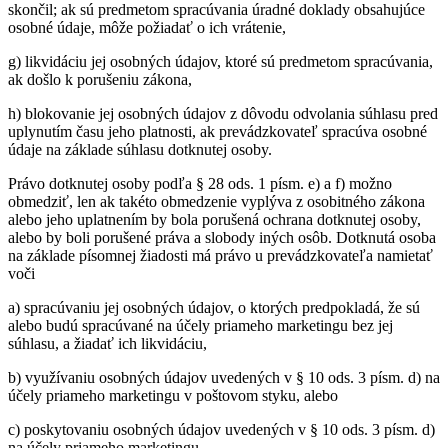
skončil; ak sú predmetom spracúvania úradné doklady obsahujúce
osobné údaje, môže požiadať o ich vrátenie,
g) likvidáciu jej osobných údajov, ktoré sú predmetom spracúvania,
ak došlo k porušeniu zákona,
h) blokovanie jej osobných údajov z dôvodu odvolania súhlasu pred
uplynutím času jeho platnosti, ak prevádzkovateľ spracúva osobné
údaje na základe súhlasu dotknutej osoby.
Právo dotknutej osoby podľa § 28 ods. 1 písm. e) a f) možno
obmedziť, len ak takéto obmedzenie vyplýva z osobitného zákona
alebo jeho uplatnením by bola porušená ochrana dotknutej osoby,
alebo by boli porušené práva a slobody iných osôb. Dotknutá osoba
na základe písomnej žiadosti má právo u prevádzkovateľa namietať
voči
a) spracúvaniu jej osobných údajov, o ktorých predpokladá, že sú
alebo budú spracúvané na účely priameho marketingu bez jej
súhlasu, a žiadať ich likvidáciu,
b) využívaniu osobných údajov uvedených v § 10 ods. 3 písm. d) na
účely priameho marketingu v poštovom styku, alebo
c) poskytovaniu osobných údajov uvedených v § 10 ods. 3 písm. d)
na účely priameho marketingu.