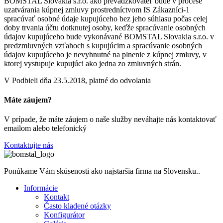
BOMSTAL Slovakia s.r.o. ako prevádzkovateľ bude v procese
uzatvárania kúpnej zmluvy prostredníctvom IS Zákazníci-1
spracúvať osobné údaje kupujúceho bez jeho súhlasu počas celej
doby trvania účtu dotknutej osoby, keďže spracúvanie osobných
údajov kupujúceho bude vykonávané BOMSTAL Slovakia s.r.o. v
predzmluvných vzťahoch s kupujúcim a spracúvanie osobných
údajov kupujúceho je nevyhnutné na plnenie z kúpnej zmluvy, v
ktorej vystupuje kupujúci ako jedna zo zmluvných strán.
V Podbieli dňa 23.5.2018, platné do odvolania
Máte záujem?
V prípade, že máte záujem o naše služby neváhajte nás kontaktovať
emailom alebo telefonický
Kontaktujte nás
Ponúkame Vám skúsenosti ako najstaršia firma na Slovensku..
Informácie
Kontakt
Často kladené otázky
Konfigurátor