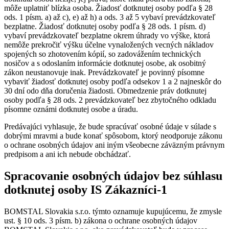
môže uplatniť blízka osoba. Žiadosť dotknutej osoby podľa § 28
ods. 1 písm. a) až c), e) až h) a ods. 3 až 5 vybaví prevádzkovateľ
bezplatne. Žiadosť dotknutej osoby podľa § 28 ods. 1 písm. d)
vybaví prevádzkovateľ bezplatne okrem úhrady vo výške, ktorá
nemôže prekročiť výšku účelne vynaložených vecných nákladov
spojených so zhotovením kópií, so zadovážením technických
nosičov a s odoslaním informácie dotknutej osobe, ak osobitný
zákon neustanovuje inak. Prevádzkovateľ je povinný písomne
vybaviť žiadosť dotknutej osoby podľa odsekov 1 a 2 najneskôr do
30 dní odo dňa doručenia žiadosti. Obmedzenie práv dotknutej
osoby podľa § 28 ods. 2 prevádzkovateľ bez zbytočného odkladu
písomne oznámi dotknutej osobe a úradu.
Predávajúci vyhlasuje, že bude spracúvať osobné údaje v súlade s
dobrými mravmi a bude konať spôsobom, ktorý neodporuje zákonu
o ochrane osobných údajov ani iným všeobecne záväzným právnym
predpisom a ani ich nebude obchádzať.
Spracovanie osobných údajov bez súhlasu
dotknutej osoby IS Zákazníci-1
BOMSTAL Slovakia s.r.o. týmto oznamuje kupujúcemu, že zmysle
ust. § 10 ods. 3 písm. b) zákona o ochrane osobných údajov