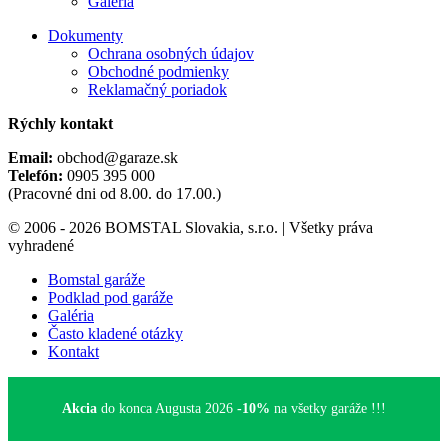
Galéria
Dokumenty
Ochrana osobných údajov
Obchodné podmienky
Reklamačný poriadok
Rýchly kontakt
Email:
obchod@garaze.sk
Telefón:
0905 395 000
(Pracovné dni od 8.00. do 17.00.)
© 2006 - 2026 BOMSTAL Slovakia, s.r.o. | Všetky práva
vyhradené
Bomstal garáže
Podklad pod garáže
Galéria
Často kladené otázky
Kontakt
Akcia
do konca Augusta 2026
-10%
na všetky garáže !!!