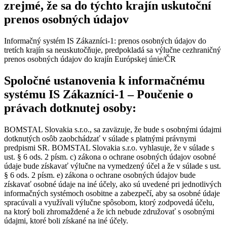
zrejmé, že sa do týchto krajín uskutoční
prenos osobných údajov
Informačný systém IS Zákazníci-1: prenos osobných údajov do
tretích krajín sa neuskutočňuje, predpokladá sa výlučne cezhraničný
prenos osobných údajov do krajín Európskej únie/ČR
Spoločné ustanovenia k informačnému
systému IS Zákazníci-1 – Poučenie o
právach dotknutej osoby:
BOMSTAL Slovakia s.r.o., sa zaväzuje, že bude s osobnými údajmi
dotknutých osôb zaobchádzať v súlade s platnými právnymi
predpismi SR. BOMSTAL Slovakia s.r.o. vyhlasuje, že v súlade s
ust. § 6 ods. 2 písm. c) zákona o ochrane osobných údajov osobné
údaje bude získavať výlučne na vymedzený účel a že v súlade s ust.
§ 6 ods. 2 písm. e) zákona o ochrane osobných údajov bude
získavať osobné údaje na iné účely, ako sú uvedené pri jednotlivých
informačných systémoch osobitne a zabezpečí, aby sa osobné údaje
spracúvali a využívali výlučne spôsobom, ktorý zodpovedá účelu,
na ktorý boli zhromaždené a že ich nebude združovať s osobnými
údajmi, ktoré boli získané na iné účely.